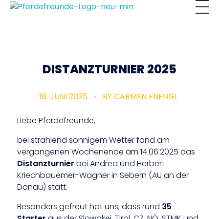
Reitverein
Pferdefreunde
DISTANZTURNIER 2025
18. JUNI 2025
BY
CARMEN ENENGL
Liebe Pferdefreunde,
bei strahlend sonnigem Wetter fand am
vergangenen Wochenende am 14.06.2025 das
Distanzturnier
bei Andrea und Herbert
Kriechbauemer-Wagner in Sebern (AU an der
Donau) statt.
Besonders gefreut hat uns, dass rund
35
Starter
aus der Slowakei, Tirol, CZ, NÖ, STMK und